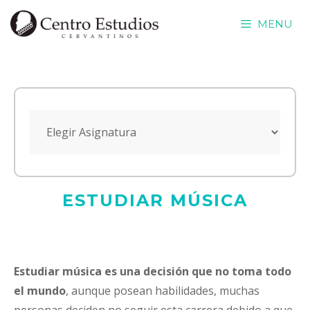
Saltar
MENU
al
contenido
ESTUDIAR MÚSICA
Estudiar música es una decisión que no toma todo
el mundo
, aunque posean habilidades, muchas
personas deciden no seguir esta carrera debido a que