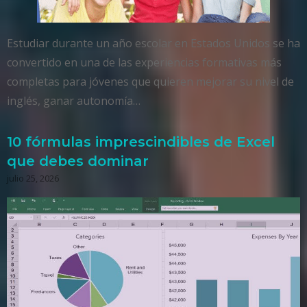
Estudiar durante un año escolar en Estados Unidos se ha
convertido en una de las experiencias formativas más
completas para jóvenes que quieren mejorar su nivel de
inglés, ganar autonomía…
10 fórmulas imprescindibles de Excel
que debes dominar
julio 25, 2026