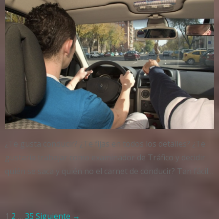
¿Te gusta conducir? ¿Te fijas en todos los detalles? ¿Te
gustaría trabajar como examinador de Tráfico y decidir
quién se saca y quién no el carnet de conducir? Tan fácil…
1
2
…
35
Siguiente →