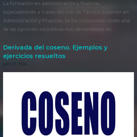
La formación en administración y finanzas,
especialmente a través del ciclo de Técnico Superior en
Administración y Finanzas, se ha consolidado como una
de las opciones educativas más demandadas en…
Derivada del coseno. Ejemplos y
ejercicios resueltos
julio 31, 2026