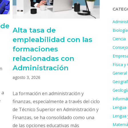
CATEG
Administ
 de
Alta tasa de
Biología
empleabilidad con las
Ciencia
Consejo
formaciones
Empresa
relacionadas con
Física y
Administración
en
General
agosto 3, 2026
Geografí
Geologí
 a
La formación en administración y
Informát
e
finanzas, especialmente a través del ciclo
Lengua 
de Técnico Superior en Administración y
Lengua y
Finanzas, se ha consolidado como una
Matemá
de las opciones educativas más