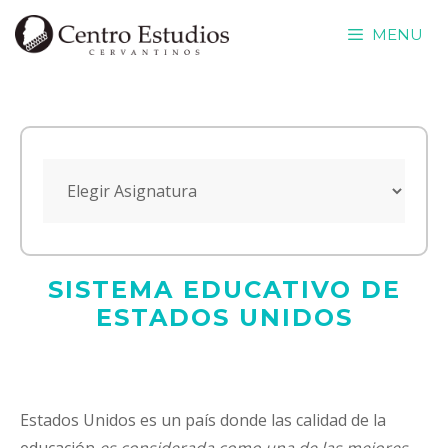
Saltar
MENU
al
contenido
SISTEMA EDUCATIVO DE
ESTADOS UNIDOS
Estados Unidos es un país donde las calidad de la
educación
es considerada como una de las mejores