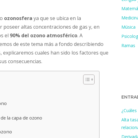
Matemá
no
ozonosfera
ya que se ubica en la
Medicin
or poseer altas concentraciones de gas y, en
Música
os el
90% del ozono atmosférico
. A
Psicolog
aremos de este tema más a fondo describiendo
Ramas
s, explicaremos cuales han sido los factores que
sus consecuencias.
ENTRA
zono
¿Cuáles 
 de la capa de ozono
Alta tas
no
relacio
 ozono
Derivada