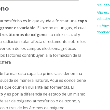
resuelto
zono
Año esco
educati
 atmosférico es lo que ayuda a formar una
capa
10 fórmu
grosor es variable
. El ozono es un gas, el cual
dominar
tres átomos de oxígeno
, su color es azul y
la radiación solar afecta directamente sobre los
rvención de los campos electromagnéticos
tos factores contribuyen a la formación de la
ósfera.
de formar esta capa. La primera se denomina
sucede de manera natural. Aquí es donde tiene
icas que ocurren durante las tormentas. El
co
y es por la diferencia de estado de un mismo
e ser de oxigeno atmosférico o de ozono, y
s o tres de los átomos de oxígeno.