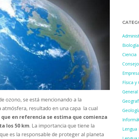
CATEG
Administ
Biología
Ciencia
Consejo
Empresa
Física y
General
 de ozono, se está mencionando a la
Geografí
a atmósfera, resultado en una capa la cual
Geologí
y que en referencia se estima que comienza
Informát
sta los 50 km
. La importancia que tiene la
Lengua 
que es la responsable de proteger al planeta
Lengua y