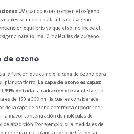
iaciones UV
cuando estas rompen el oxígeno
s cuales se unen a moléculas de oxígeno
iene en equilibrio ya que el sol no incide el
xígeno para formar 2 moléculas de oxígeno
a de ozono
cia la función que cumple la capa de ozono para
l planeta tierra.
La capa de ozono es capaz
l 99% de toda la radiación ultravioleta
que
ia es de 150 a 300 nm; la cual es considerada
sor de la capa de ozono determina el poder de
ir, a mayor concentración de moléculas de
 de absorción. Por ejemplo, si la medida es de
emperatura en el planeta sería de 0º C en su