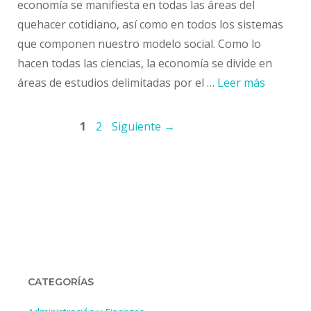
economía se manifiesta en todas las áreas del
quehacer cotidiano, así como en todos los sistemas
que componen nuestro modelo social. Como lo
hacen todas las ciencias, la economía se divide en
áreas de estudios delimitadas por el …
Leer más
Navegación
Página
Página
1
2
Siguiente
→
de
entradas
CATEGORÍAS