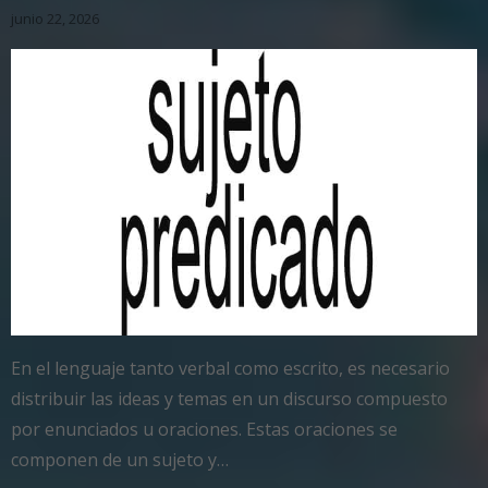
junio 22, 2026
En el lenguaje tanto verbal como escrito, es necesario
distribuir las ideas y temas en un discurso compuesto
por enunciados u oraciones. Estas oraciones se
componen de un sujeto y…