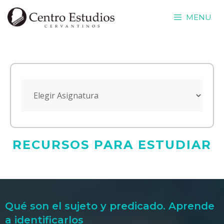
Saltar
MENU
al
contenido
RECURSOS PARA ESTUDIAR
Qué son el sujeto y predicado. Aprende
a identificarlos