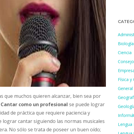
CATEG
Administ
Biología
Ciencia
Consejo
Empresa
Física y
General
as que muchos quieren alcanzar, bien sea por
Geografí
.
Cantar como un profesional
se puede lograr
Geologí
idad de práctica que requiere paciencia y
Informát
e lograr cantar siguiendo las normas musicales
Lengua 
gera. No sólo se trata de poseer un buen oído;
Lengua y