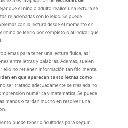
islexia es la aplicación de
lecciones de
jar que el niño o adulto realice una lectura se
as relacionadas con lo leído. Se puede
oblemas con la lectura desde el momento en
terminó de leerlo por completo o al indicar que
.
oblemas para tener una lectura fluida, así
nes entre letras y palabras. Además, suelen
ello no retienen información tan fácilmente.
orden en que aparecen tanto letras como
l no ser tratado adecuadamente se traslada no
 comprensión numérica y matemática. Se puede
las manos o tardan mucho en resolver una
ón.
nto puede tener dificultades para seguir