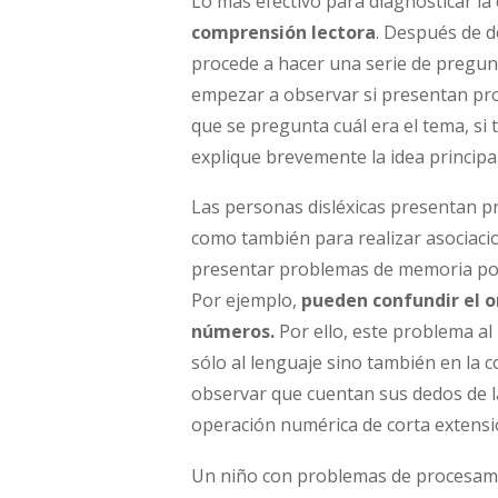
Lo más efectivo para diagnosticar la d
comprensión lectora
. Después de de
procede a hacer una serie de pregunt
empezar a observar si presentan pr
que se pregunta cuál era el tema, si 
explique brevemente la idea principal
Las personas disléxicas presentan pr
como también para realizar asociacio
presentar problemas de memoria por 
Por ejemplo,
pueden confundir el 
números.
Por ello, este problema a
sólo al lenguaje sino también en la
observar que cuentan sus dedos de 
operación numérica de corta extensi
Un niño con problemas de procesamie