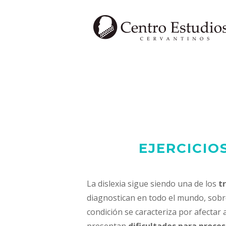
Saltar
al
contenido
EJERCICIO
La dislexia sigue siendo una de los
t
diagnostican en todo el mundo, sob
condición se caracteriza por afectar