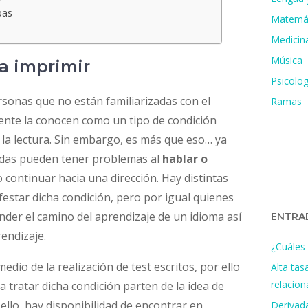
bas
Matemá
Medicin
Música
ra imprimir
Psicolog
ersonas que no están familiarizadas con el
Ramas
mente la conocen como un tipo de condición
 la lectura. Sin embargo, es más que eso… ya
adas pueden tener problemas al
hablar o
continuar hacia una dirección. Hay distintas
estar dicha condición, pero por igual quienes
nder el camino del aprendizaje de un idioma así
ENTRA
endizaje.
¿Cuáles 
io de la realización de test escritos, por ello
Alta tas
relacio
a tratar dicha condición parten de la idea de
 ello, hay disponibilidad de encontrar en
Derivada