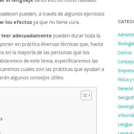
ar el lenguaje
tanto escrito como hablado.
padecen pueden, a través de algunos ejercicios
r los efectos
ya que no tiene cura.
CATEG
Administ
 y leer adecuadamente
pueden durar toda la
Biología
poner en práctica diversas técnicas que, hasta
os en la mayoría de las personas que los
Ciencia
 hablaremos de este tema, especificaremos las
Consejo
dicaremos cuales son las prácticas que ayudan a
Empresa
arán algunos consejos útiles.
Física y
General
Geografí
Geologí
Informát
os
Lengua 
a
s
Lengua y