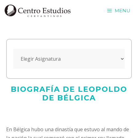
Saltar
MENU
al
contenido
BIOGRAFÍA DE LEOPOLDO
DE BÉLGICA
En Bélgica hubo una dinastía que estuvo al mando de
la nación la cual comenzó con el primer rey llamado