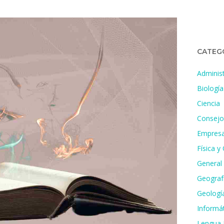
CATEG
Administ
Biología
Ciencia
Consejo
Empresa
Física y
General
Geografí
Geologí
Informát
Lengua 