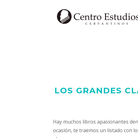
Saltar
al
contenido
LOS GRANDES CL
Hay muchos libros apasionantes dent
ocasión, te traemos un listado con l