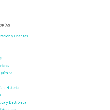
ORÍAS
ración y Finanzas
s
riales
 Química
a e Historia
a
ica y Electrónica
Extranjera