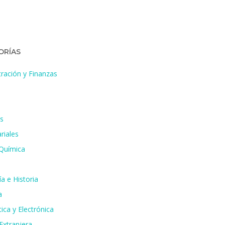
ORÍAS
ración y Finanzas
s
riales
 Química
a e Historia
a
ica y Electrónica
Extranjera