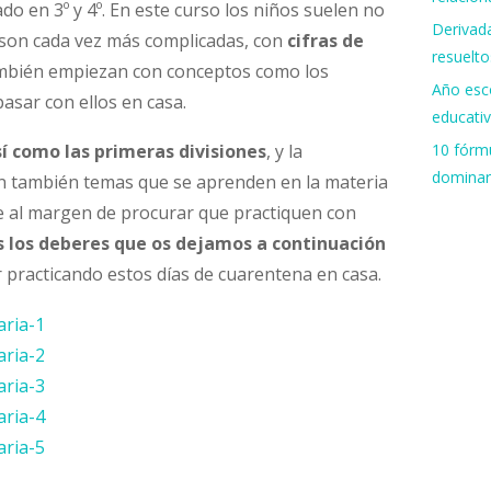
do en 3º y 4º. En este curso los niños suelen no
Derivada
son cada vez más complicadas, con
cifras de
resuelto
ambién empiezan con conceptos como los
Año esco
asar con ellos en casa.
educati
10 fórmu
í como las primeras divisiones
, y la
dominar
 también temas que se aprenden en la materia
e al margen de procurar que practiquen con
 los deberes que os dejamos a continuación
r practicando estos días de cuarentena en casa.
aria-1
aria-2
aria-3
aria-4
aria-5