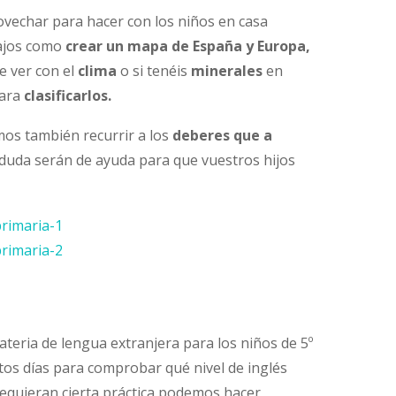
vechar para hacer con los niños en casa
ajos como
crear un mapa de España y Europa,
 ver con el
clima
o si tenéis
minerales
en
para
clasificarlos.
mos también recurrir a los
deberes que a
 duda serán de ayuda para que vuestros hijos
primaria-1
primaria-2
ateria de lengua extranjera para los niños de 5º
os días para comprobar qué nivel de inglés
 requieran cierta práctica podemos hacer