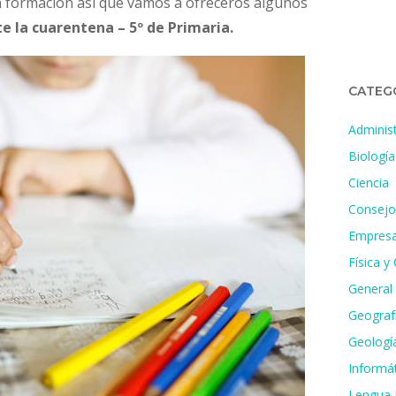
 formación así que vamos a ofreceros algunos
e la cuarentena – 5º de Primaria.
CATEG
Administ
Biología
Ciencia
Consejo
Empresa
Física y
General
Geografí
Geologí
Informát
Lengua 