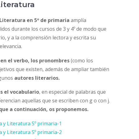
iteratura
Literatura en 5º de primaria
amplía
dos durante los cursos de 3 y 4º de modo que
o, y a la comprensión lectora y escrita su
elevancia.
en el verbo, los pronombres
(como los
adjetivos que existen, además de ampliar también
lgunos
autores literarios.
s el vocabulario
, en especial de palabras que
ferencian aquellas que se escriben con g o con j.
 que a continuación, os proponemos.
a y Literatura 5º primaria-1
a y Literatura 5º primaria-2