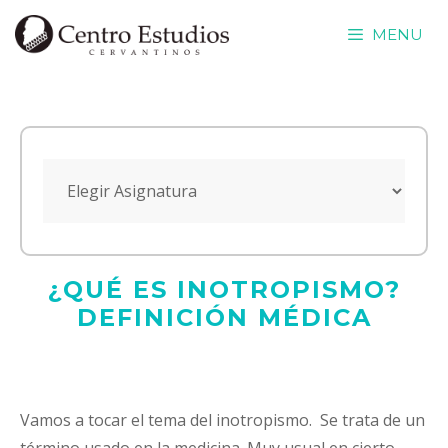
Saltar
MENU
al
contenido
¿QUÉ ES INOTROPISMO?
DEFINICIÓN MÉDICA
Vamos a tocar el tema del inotropismo. Se trata de un
término usado en la medicina. Muy usual en cierto