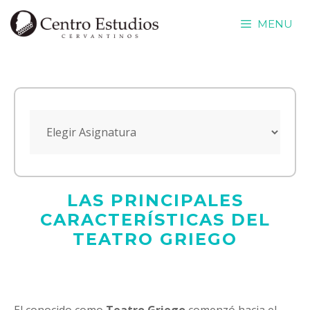
Saltar
MENU
al
contenido
LAS PRINCIPALES
CARACTERÍSTICAS DEL
TEATRO GRIEGO
El conocido como
Teatro Griego
comenzó hacia el