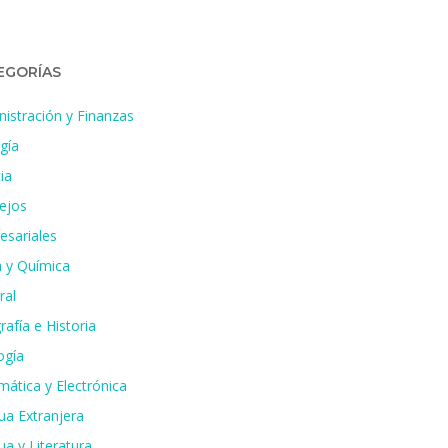
EGORÍAS
istración y Finanzas
gía
ia
ejos
esariales
a y Química
ral
afía e Historia
ogía
mática y Electrónica
ua Extranjera
a y Literatura