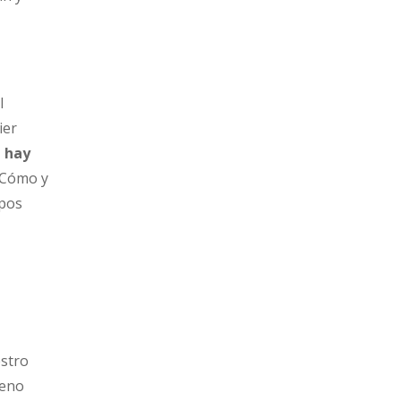
l
ier
e hay
 Cómo y
upos
estro
meno