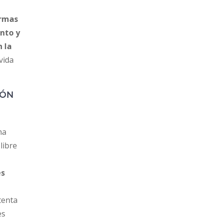
ormas
ento y
 la
vida
IÓN
ma
libre
es
n
ntenta
es