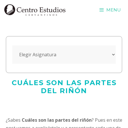
Saltar
MENU
al
contenido
CUÁLES SON LAS PARTES
DEL RIÑÓN
¿Sabes
Cuáles son las partes del riñón
? Pues en este
post vamos a explicártelo y a presentarte cada una de