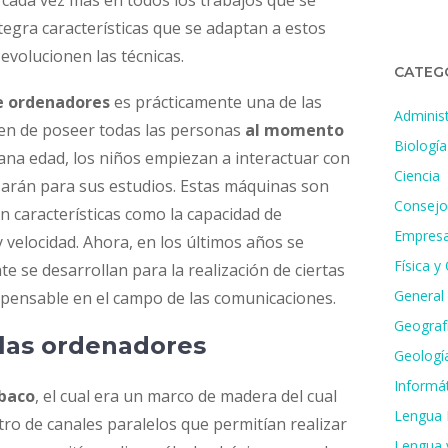
a cada vez más en todos los trabajos que se
tegra características que se adaptan a estos
evolucionen las técnicas.
CATEG
e ordenadores
es prácticamente una de las
Administ
en de poseer todas las personas
al momento
Biología
ana edad, los niños empiezan a interactuar con
Ciencia
zarán para sus estudios. Estas máquinas son
Consejo
n características como la capacidad de
Empresa
velocidad. Ahora, en los últimos años se
Física y
e se desarrollan para la realización de ciertas
General
spensable en el campo de las comunicaciones.
Geografí
las ordenadores
Geologí
Informát
baco
, el cual era un marco de madera del cual
Lengua 
ro de canales paralelos que permitían realizar
Lengua y