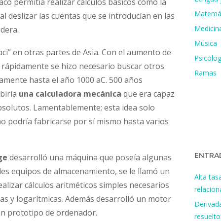
aco permitía realizar cálculos básicos como la
Matemá
 al deslizar las cuentas que se introducían en las
Medicin
dera.
Música
aci” en otras partes de Asia. Con el aumento de
Psicolog
e, rápidamente se hizo necesario buscar otros
Ramas
amente hasta el año 1000 aC. 500 años
biría
una calculadora mecánica
que era capaz
solutos. Lamentablemente; esta idea solo
o podría fabricarse por sí mismo hasta varios
ENTRA
ge
desarrolló una máquina que poseía algunas
uales equipos de almacenamiento, se le llamó un
Alta tas
realizar cálculos aritméticos simples necesarios
relacio
cas y logarítmicas. Además desarrolló un motor
Derivada
un prototipo de ordenador.
resuelto