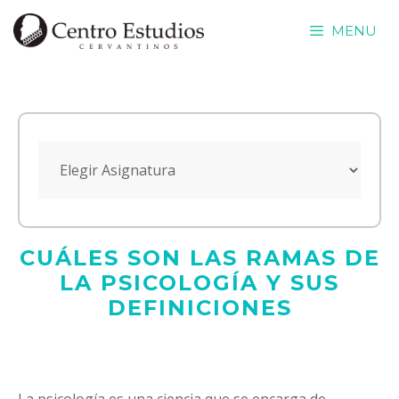
Saltar
MENU
al
contenido
CUÁLES SON LAS RAMAS DE
LA PSICOLOGÍA Y SUS
DEFINICIONES
La psicología es una ciencia que se encarga de