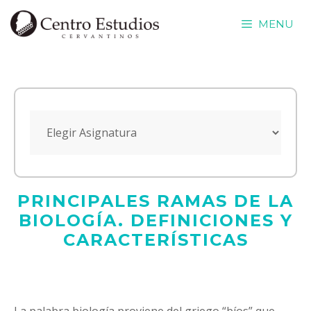
Saltar
MENU
al
contenido
PRINCIPALES RAMAS DE LA
BIOLOGÍA. DEFINICIONES Y
CARACTERÍSTICAS
La palabra biología proviene del griego “bíos” que