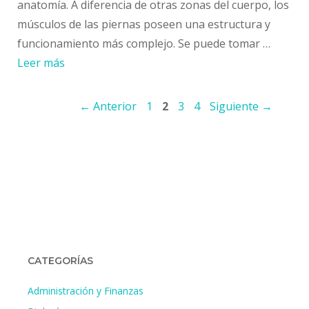
anatomía. A diferencia de otras zonas del cuerpo, los
músculos de las piernas poseen una estructura y
funcionamiento más complejo. Se puede tomar …
Leer más
Navegación
Página
Página
Página
Página
←
Anterior
1
2
3
4
Siguiente
→
de
entradas
CATEGORÍAS
Administración y Finanzas