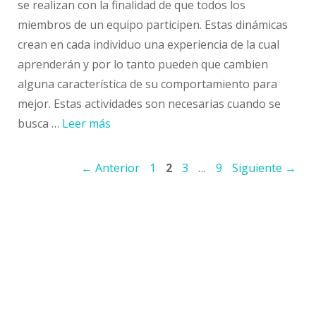
se realizan con la finalidad de que todos los
miembros de un equipo participen. Estas dinámicas
crean en cada individuo una experiencia de la cual
aprenderán y por lo tanto pueden que cambien
alguna característica de su comportamiento para
mejor. Estas actividades son necesarias cuando se
busca …
Leer más
Navegación
Página
Página
Página
Página
←
Anterior
1
2
3
…
9
Siguiente
→
de
entradas