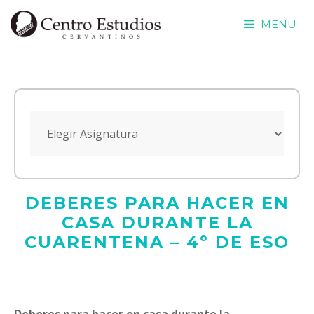
Saltar
MENU
al
contenido
DEBERES PARA HACER EN
CASA DURANTE LA
CUARENTENA – 4º DE ESO
Deberes para hacer en casa durante la